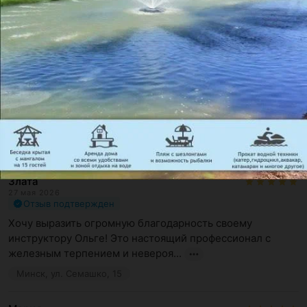
Отзывы
131
Злата
27 мая 2026
Отзыв подтвержден
Хочу выразить огромную благодарность своему 
инструктору Ольге! Это настоящий профессионал с 
железным терпением и невероя...
Минск, ул. Семашко, 15