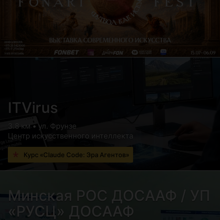
ITVirus
3.8 км • ул. Фрунзе
Центр искусственного интеллекта
Курс «Claude Code: Эра Агентов»
Минская РОС ДОСААФ / УП
«РУСЦ» ДОСААФ