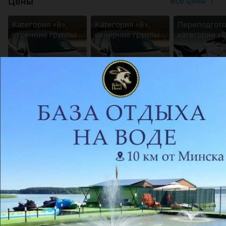
Цены
Все цены
Категория «B»,
Категория «B»,
Переподгото
утренние группы
вечерние группы
категории «В
(без учета
(без учета
«С» на кате
топлива)
топлива)
«А» (без уче
топлива)
Цена по запросу
Цена по запросу
Цена по зап